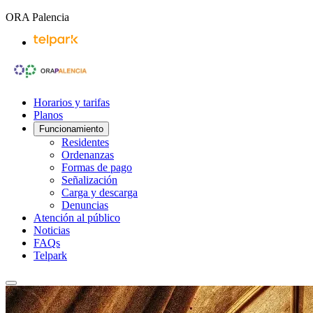
ORA Palencia
Horarios y tarifas
Planos
Funcionamiento
Residentes
Ordenanzas
Formas de pago
Señalización
Carga y descarga
Denuncias
Atención al público
Noticias
FAQs
Telpark